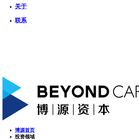
关于
联系
博源首页
投资领域