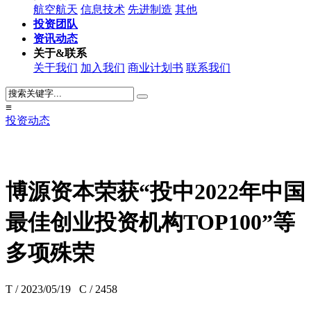
航空航天
信息技术
先进制造
其他
投资团队
资讯动态
关于&联系
关于我们
加入我们
商业计划书
联系我们
≡
投资动态
博源资本荣获“投中2022年中国
最佳创业投资机构TOP100”等
多项殊荣
T / 2023/05/19 C /
2458